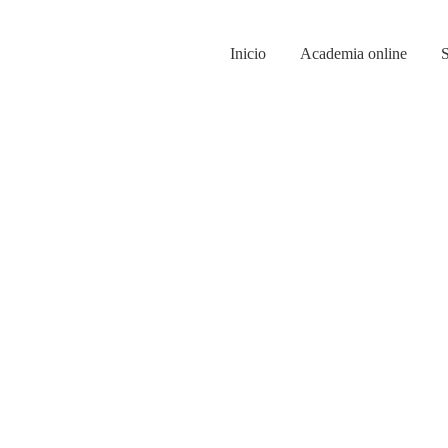
Inicio
Academia online
S
Sin categorizar
FORMACIÓN MICROPIGMENTAC
750,00
€
Añadir al carrito
Sale
Sin categorizar
,
Servicios del centro
MICROPIGMENTACIÓN CEJAS 
450,00
€
350,00
€
Añadir al carrito