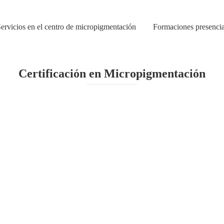
ervicios en el centro de micropigmentación
Formaciones presencia
Certificación en Micropigmentación
Sin categorizar
,
Servicio
IÓN CEJAS BRUMA SUBLIME
MICROPIGME
450,00
€
350,00
€
Añadir al carrito
Sin categorizar
,
Servicios del centro
BRUMA SUBLIME
MICROPIGMENTACIÓN OJ
450,00
€
Añadir al carrito