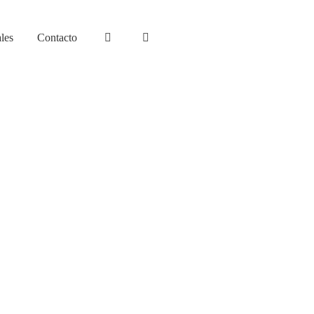
les
Contacto
Sale
s del centro
NTACIÓN LABIOS
Sin categorizar
OS
MENTORIA DE CLARIDAD
20,00
€
Añadir al carrito