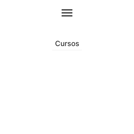
Cursos
Sin categorizar
FORMACIÓN MICROPIGMENTACIÓN CEJAS BRUMA
SUBLIME
750,00
€
Añadir al carrito
Sin categorizar
,
Servicios del centro
MICROPIGMENTACIÓN LABIOS