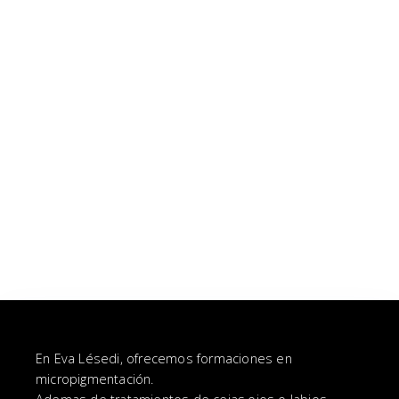
Cursos
FORMACIÓN COMPLETA EN MICROPIGMENTACIÓN
DURACIÓN 2 MESES
2.500,00
€
Añadir al carrito
Cursos
MENTORIA PERSONALIZADA 1 A 1 CON EVA LÉSEDI
1.000,00
€
Añadir al carrito
En Eva Lésedi, ofrecemos formaciones en
micropigmentación.